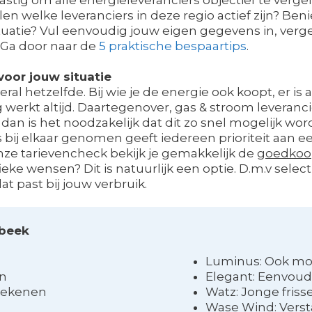
en welke leveranciers in deze regio actief zijn? B
ituatie? Vul eenvoudig jouw eigen gegevens in, verge
Ga door naar de
5 praktische bespaartips
.
oor jouw situatie
veral hetzelfde. Bij wie je de energie ook koopt, er is 
kt altijd. Daartegenover, gas & stroom leverancier
an is het noodzakelijk dat dit zo snel mogelijk word
es bij elkaar genomen geeft iedereen prioriteit aan e
onze tarievencheck bekijk je gemakkelijk de
goedkoop
fieke wensen? Dit is natuurlijk een optie. D.m.v selec
 past bij jouw verbruik.
rbeek
Luminus: Ook mo
en
Elegant: Eenvoud
erekenen
Watz: Jonge friss
Wase Wind: Verst