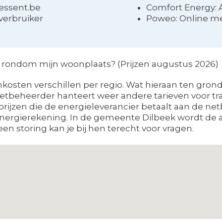
yessent.be
Comfort Energy: A
verbruiker
Poweo: Online m
rondom mijn woonplaats? (Prijzen augustus 2026)
osten verschillen per regio. Wat hieraan ten gronds
netbeheerder hanteert weer andere tarieven voor tr
 prijzen die de energieleverancier betaalt aan de ne
energierekening. In de gemeente Dilbeek wordt de 
een storing kan je bij hen terecht voor vragen.