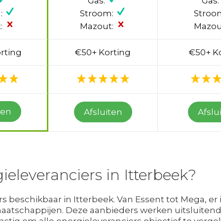
Gas:
Gas:
:
Stroom:
Stroo
:
Mazout:
Mazou
rting
€50+ Korting
€50+ K
ten
Afsluiten
Afslu
ieleveranciers in Itterbeek?
 beschikbaar in Itterbeek. Van Essent tot Mega, er 
 maatschappijen. Deze aanbieders werken uitsluiten
lastig om alle energieleveranciers objectief te vergeli