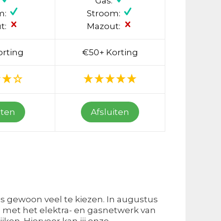
Gas:
m:
Stroom:
t:
Mazout:
orting
€50+ Korting
iten
Afsluiten
is gewoon veel te kiezen. In augustus
d met het elektra- en gasnetwerk van
jken. Hiervoor kan jij onze