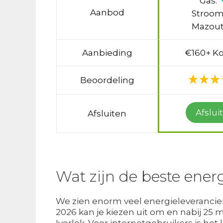
Gas:
Aanbod
Stroom
Mazout
Aanbieding
€160+ Ko
Beoordeling
Afslui
Afsluiten
Wat zijn de beste energ
We zien enorm veel energieleveranciers
2026 kan je kiezen uit om en nabij 25
Iverlek. Voor internetgebruikers is het 