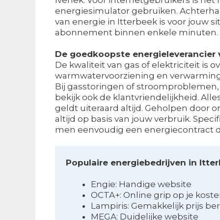
energiesimulator gebruiken. Achterhal
van energie in Itterbeek is voor jouw s
abonnement binnen enkele minuten. 
De goedkoopste energieleverancier v
De kwaliteit van gas of elektriciteit is o
warmwatervoorziening en verwarming wer
Bij gasstoringen of stroomproblemen, d
bekijk ook de klantvriendelijkheid. All
geldt uiteraard altijd. Geholpen door 
altijd op basis van jouw verbruik. Speci
men eenvoudig een energiecontract dat
Populaire energiebedrijven in Itte
Engie: Handige website
OCTA+: Online grip op je kost
Lampiris: Gemakkelijk prijs b
MEGA: Duidelijke website