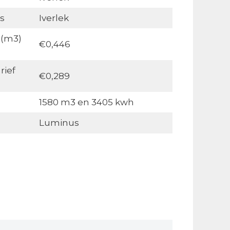
s
Iverlek
 (m3)
€0,446
rief
€0,289
1580 m3 en 3405 kwh
Luminus