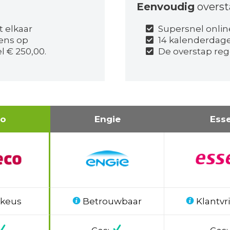
Eenvoudig
overs
t elkaar
Supersnel onlin
ens op
14 kalenderdag
l € 250,00.
De overstap reg
co
Engie
Ess
 keus
Betrouwbaar
Klantvri