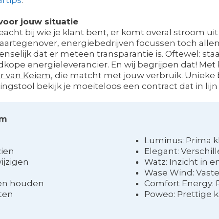
oor jouw situatie
eacht bij wie je klant bent, er komt overal stroom u
 Daartegenover, energiebedrijven focussen toch alle
nselijk dat er meteen transparantie is. Oftewel: staar 
ope energieleverancier. En wij begrijpen dat! Met 
r van Keiem
, die matcht met jouw verbruik. Unieke b
kingstool bekijk je moeiteloos een contract dat in l
em
Luminus: Prima k
zien
Elegant: Verschil
ijzigen
Watz: Inzicht in 
Wase Wind: Vaste
aten houden
Comfort Energy: 
cten
Poweo: Prettige 