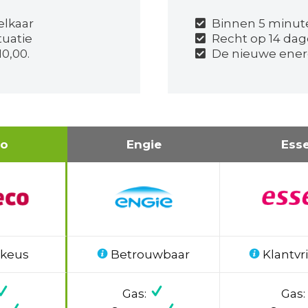
elkaar
Binnen 5 minut
tuatie
Recht op 14 dag
0,00.
De nieuwe energ
co
Engie
Ess
 keus
Betrouwbaar
Klantvri
Gas:
Gas: