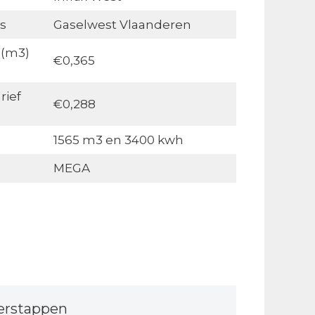
s
Gaselwest Vlaanderen
 (m3)
€0,365
rief
€0,288
1565 m3 en 3400 kwh
MEGA
erstappen