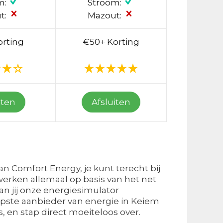
m:
Stroom:
t:
Mazout:
orting
€50+ Korting
iten
Afsluiten
an Comfort Energy, je kunt terecht bij
werken allemaal op basis van het net
kan jij onze energiesimulator
pste aanbieder van energie in Keiem
, en stap direct moeiteloos over.