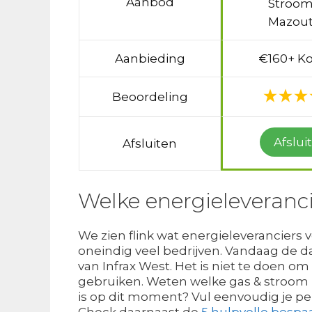
Aanbod
Stroom
Mazout
Aanbieding
€160+ Ko
Beoordeling
Afslui
Afsluiten
Welke energieleveranci
We zien flink wat energieleveranciers 
oneindig veel bedrijven. Vandaag de d
van Infrax West. Het is niet te doen om 
gebruiken. Weten welke gas & stroom 
is op dit moment? Vul eenvoudig je pers
Check daarnaast de
5 hulpvolle bespaa