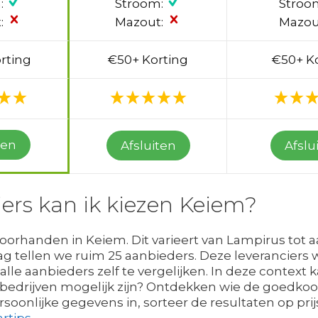
:
Stroom:
Stroo
:
Mazout:
Mazou
rting
€50+ Korting
€50+ K
ten
Afsluiten
Afslu
ers kan ik kiezen Keiem?
voorhanden in Keiem. Dit varieert van Lampirus tot a
ag tellen we ruim 25 aanbieders. Deze leveranciers 
alle aanbieders zelf te vergelijken. In deze context 
bedrijven mogelijk zijn? Ontdekken wie de goedkoo
oonlijke gegevens in, sorteer de resultaten op prijs
rtips
.