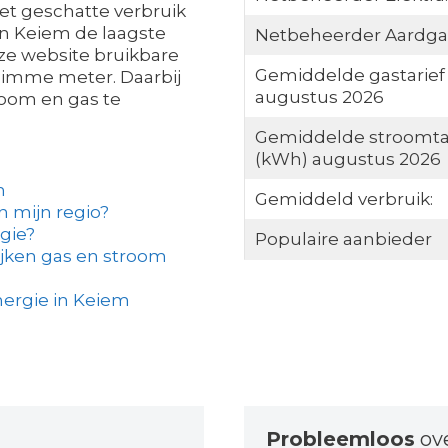
et geschatte verbruik
 in Keiem de laagste
Netbeheerder Aardga
eze website bruikbare
Gemiddelde gastarief
slimme meter. Daarbij
augustus 2026
troom en gas te
Gemiddelde stroomta
(kWh) augustus 2026
m
Gemiddeld verbruik:
in mijn regio?
gie?
Populaire aanbieder
ijken gas en stroom
ergie in Keiem
Probleemloos
ov