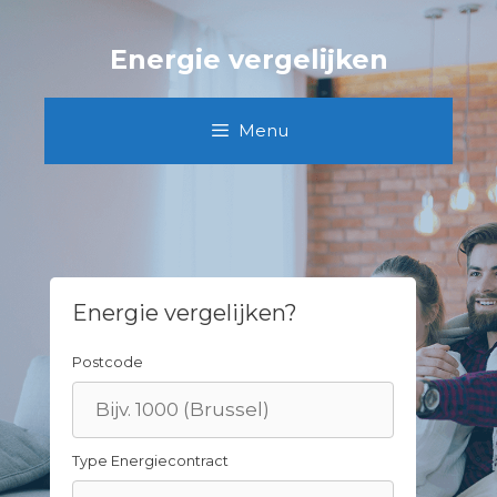
Skip
to
Energie vergelijken
content
Menu
Energie vergelijken?
Postcode
Type Energiecontract