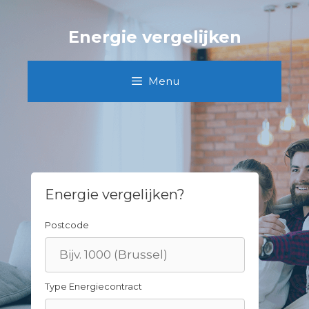
Skip
to
Energie vergelijken
content
Menu
Energie vergelijken?
Postcode
Type Energiecontract