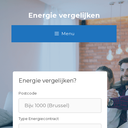
Skip
to
Energie vergelijken
content
Menu
Energie vergelijken?
Postcode
Type Energiecontract