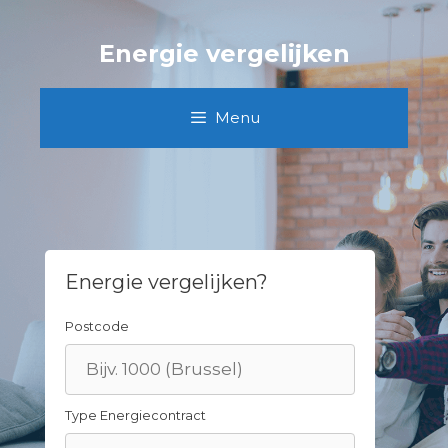
Skip
to
Energie vergelijken
content
Menu
Energie vergelijken?
Postcode
Type Energiecontract