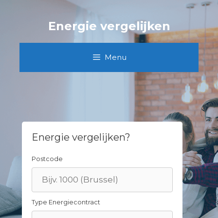
Skip
to
Energie vergelijken
content
Menu
Energie vergelijken?
Postcode
Type Energiecontract