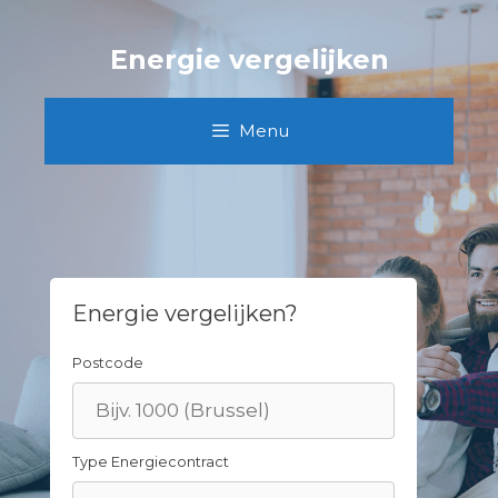
Skip
to
Energie vergelijken
content
Menu
Energie vergelijken?
Postcode
Type Energiecontract