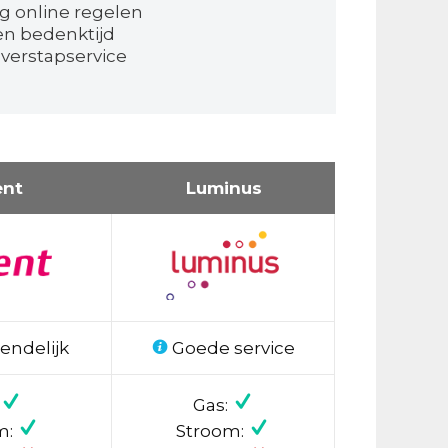
g online regelen
en bedenktijd
 overstapservice
ent
Luminus
endelijk
Goede service
Gas:
m:
Stroom: