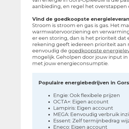
aanbieding, en regel het overstappen
Vind de goedkoopste energieleveran
Stroom is stroom en gas is gas. Het maak
warmwatervoorziening en verwarming we
er een storing, dan is het prioriteit da
rekening geeft iedereen prioriteit aan n
eenvoudig de
goedkoopste energielev
mogelijk. Geholpen door jouw input in
met jouw energieconsumptie.
Populaire energiebedrijven in Go
Engie: Ook flexibele prijzen
OCTA+: Eigen account
Lampiris: Eigen account
MEGA: Eenvoudig verbruik inz
Essent: Zelf termijnbedrag wij
Eneco: Eigen account