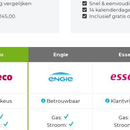
g vergelijken
Snel & eenvoudi
14 kalenderdag
245,00.
Inclusief gratis
co
Engie
Ess
 keus
Betrouwbaar
Klantvri
Gas:
Gas:
:
Stroom:
Stroo