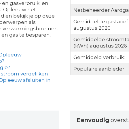
 en gasverbruik, en
rs-Opleeuw het
Netbeheerder Aardga
ien bekijk je op deze
Gemiddelde gastarief
nderwerpen als
augustus 2026
me verwarmingsbronnen.
en gas te besparen.
Gemiddelde stroomta
(kWh) augustus 2026
-Opleeuw
Gemiddeld verbruik:
o?
gie?
Populaire aanbieder
 stroom vergelijken
Opleeuw afsluiten in
Eenvoudig
overs