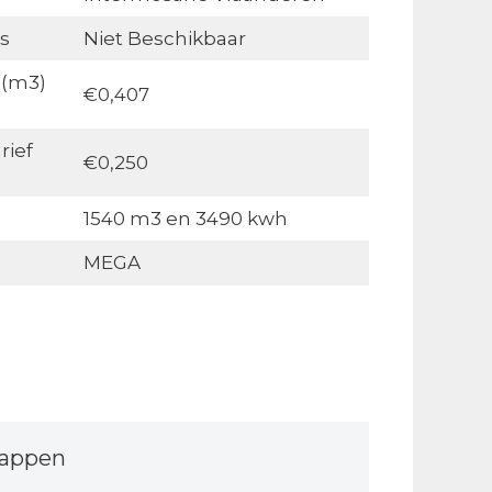
s
Niet Beschikbaar
 (m3)
€0,407
rief
€0,250
1540 m3 en 3490 kwh
MEGA
tappen