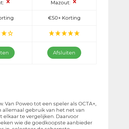
t:
Mazout:
orting
€50+ Korting
iten
Afsluiten
w. Van Poweo tot een speler als OCTA+,
n allemaal gebruik van het net van
 elkaar te vergelijken. Daarvoor
zoeken wie de goedkoopste aanbieder
s in, selecteer de scherpste