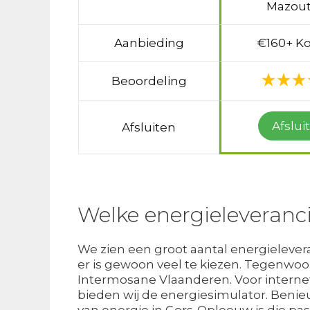
Mazout
Aanbieding
€160+ Ko
Beoordeling
Afslui
Afsluiten
Welke energieleveranci
We zien een groot aantal energielever
er is gewoon veel te kiezen. Tegenwoor
Intermosane Vlaanderen. Voor internetg
bieden wij de energiesimulator. Beni
van energie in Gors-Opleeuw is die pas