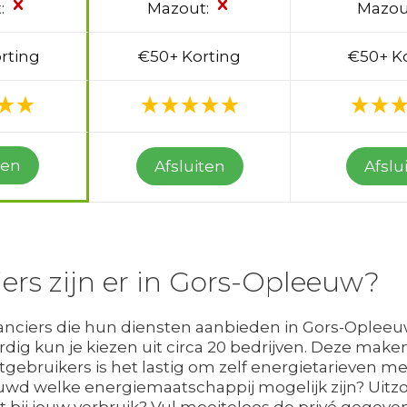
:
Mazout:
Mazou
rting
€50+ Korting
€50+ K
ten
Afsluiten
Afslu
ers zijn er in Gors-Opleeuw?
anciers die hun diensten aanbieden in Gors-Opleeu
dig kun je kiezen uit circa 20 bedrijven. Deze make
ebruikers is het lastig om zelf energietarieven met
euwd welke energiemaatschappij mogelijk zijn? Uit
t bij jouw verbruik? Vul moeiteloos de privé gegeven