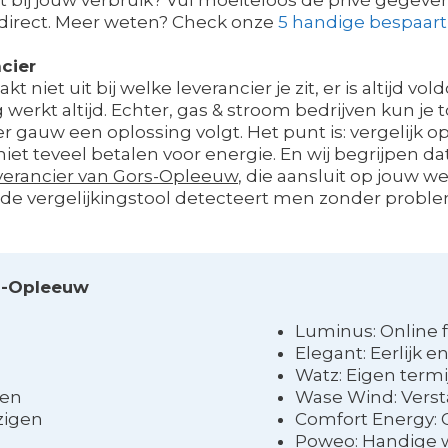
 direct. Meer weten? Check onze
5 handige bespaart
cier
t niet uit bij welke leverancier je zit, er is altijd
rkt altijd. Echter, gas & stroom bedrijven kun je 
t er gauw een oplossing volgt. Het punt is: vergelijk o
iet teveel betalen voor energie. En wij begrijpen dat
erancier van Gors-Opleeuw
, die aansluit op jouw w
 de vergelijkingstool detecteert men zonder probl
rs-Opleeuw
Luminus: Online 
Elegant: Eerlijk e
Watz: Eigen term
ien
Wase Wind: Verst
zigen
Comfort Energy: 
Poweo: Handige 