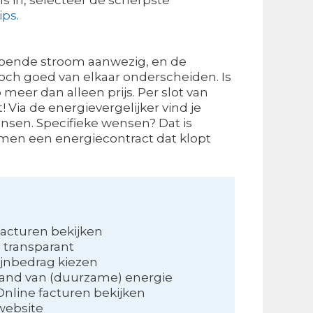
ips
.
 voldoende stroom aanwezig, en de
toch goed van elkaar onderscheiden. Is
p meer dan alleen prijs. Per slot van
! Via de energievergelijker vind je
ensen. Specifieke wensen? Dat is
emen een energiecontract dat klopt
facturen bekijken
n transparant
ijnbedrag kiezen
and van (duurzame) energie
Online facturen bekijken
website