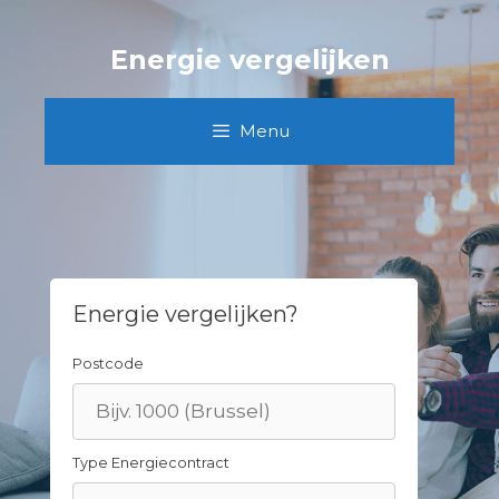
Skip
to
Energie vergelijken
content
Menu
Energie vergelijken?
Postcode
Type Energiecontract