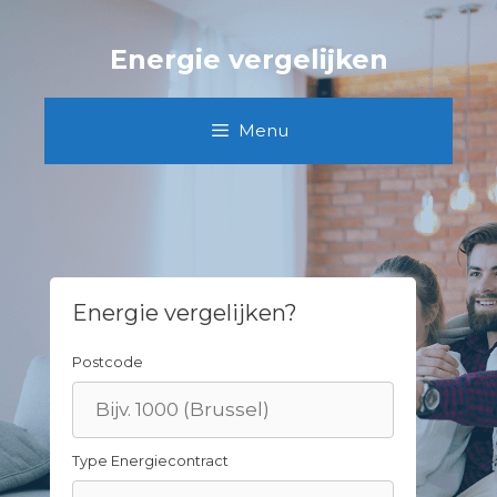
Skip
to
Energie vergelijken
content
Menu
Energie vergelijken?
Postcode
Type Energiecontract