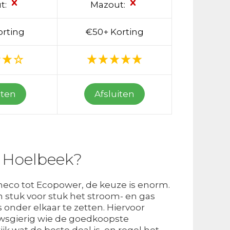
t:
Mazout:
orting
€50+ Korting
iten
Afsluiten
n Hoelbeek?
Eneco tot Ecopower, de keuze is enorm.
stuk voor stuk het stroom- en gas
 onder elkaar te zetten. Hiervoor
uwsgierig wie de goedkoopste
k wat de beste deal is, en regel het