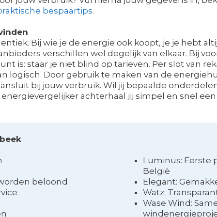
praktische bespaartips
.
vinden
identiek. Bij wie je de energie ook koopt, je je hebt 
nbieders verschillen wel degelijk van elkaar. Bij voor
t is: staar je niet blind op tarieven. Per slot van r
an logisch. Door gebruik te maken van de energiehun
 aansluit bij jouw verbruik. Wil jij bepaalde onderdelen
 energievergelijker achterhaal jij simpel en snel
lbeek
n
Luminus: Eerste 
België
n worden beloond
Elegant: Gemakkel
vice
Watz: Transparant
Wase Wind: Samen
en
windenergieproje