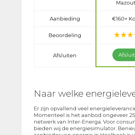
Mazout
Aanbieding
€160+ Ko
Beoordeling
Afslui
Afsluiten
Naar welke energieleve
Er zijn opvallend veel energieleveran
Momenteel is het aanbod ongeveer 25 
netwerk van Inter-Energa. Voor consume
bieden wij de energiesimulator. Benie
aanbieder van energie in Hoelbeek is vo