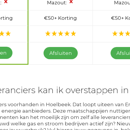
:
Mazout:
Mazou
rting
€50+ Korting
€50+ K
ten
Afsluiten
Afslu
ranciers kan ik overstappen i
ciers voorhanden in Hoelbeek. Dat loopt uiteen van 
energie aanbieders. Deze maatschappijen nuttigen 
nten kan het moeilijk zijn om zelf alle leveranciers
uwd welke gas en stroom bedrijven actief zijn? Nie
or jouw verbruik? Vul hierna jouw gegevens in, bekij