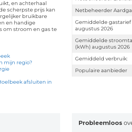
uikt, en achterhaal
de scherpste prijs kan
Netbeheerder Aardga
ergelijker bruikbare
Gemiddelde gastarief
pen en handige
augustus 2026
s om stroom en gas te
Gemiddelde stroomta
(kWh) augustus 2026
beek
Gemiddeld verbruik:
in mijn regio?
rgie
Populaire aanbieder
oelbeek afsluiten in
Probleemloos
ov