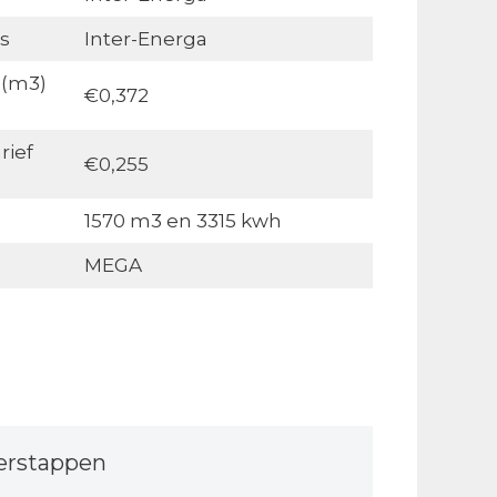
s
Inter-Energa
 (m3)
€0,372
rief
€0,255
1570 m3 en 3315 kwh
MEGA
erstappen