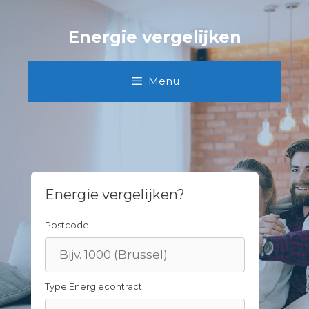
Skip
to
Energie vergelijken
content
Menu
Energie vergelijken?
Postcode
Type Energiecontract