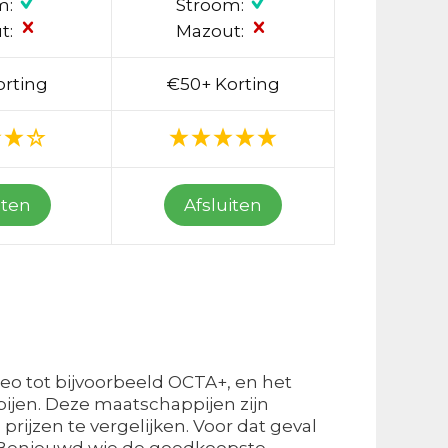
m:
Stroom:
t:
Mazout:
orting
€50+ Korting
iten
Afsluiten
weo tot bijvoorbeeld OCTA+, en het
ppijen. Deze maatschappijen zijn
rijzen te vergelijken. Voor dat geval
n? Benieuwd wie de goedkoopste