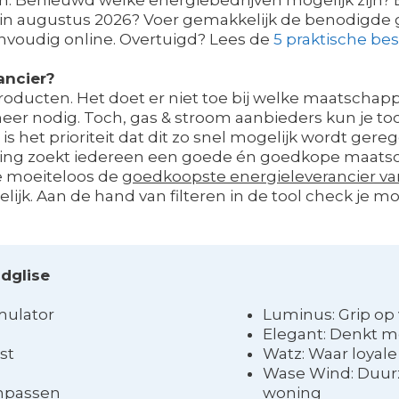
s in augustus 2026? Voer gemakkelijk de benodigde 
nvoudig online. Overtuigd? Lees de
5 praktische be
ancier?
ucten. Het doet er niet toe bij welke maatschappij 
er nodig. Toch, gas & stroom aanbieders kun je to
s het prioriteit dat dit zo snel mogelijk wordt gereg
kening zoekt iedereen een goede én goedkope maatsch
je moeiteloos de
goedkoopste energieleverancier va
elijk. Aan de hand van filteren in de tool check je
ndglise
mulator
Luminus: Grip op 
Elegant: Denkt m
st
Watz: Waar loyal
Wase Wind: Duur
anpassen
woning