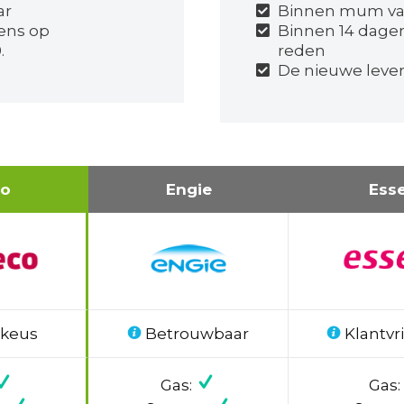
ar
Binnen mum van
ens op
Binnen 14 dage
.
reden
De nieuwe lever
co
Engie
Ess
 keus
Betrouwbaar
Klantvri
Gas:
Gas: