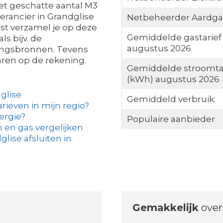
 het geschatte aantal M3
erancier in Grandglise
Netbeheerder Aardga
ast verzamel je op deze
Gemiddelde gastarief
ls bijv. de
augustus 2026
ngsbronnen. Tevens
paren op de rekening.
Gemiddelde stroomta
(kWh) augustus 2026
glise
Gemiddeld verbruik:
arieven in mijn regio?
ergie?
Populaire aanbieder
 en gas vergelijken
lise afsluiten in
Gemakkelijk
over