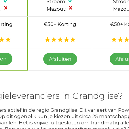
:
Stroom:
Stroo
:
Mazout:
Mazou
rting
€50+ Korting
€50+ K
ten
Afsluiten
Afslu
gieleveranciers in Grandglise?
s actief in de regio Grandglise. Dit varieert van Po
. Op dit ogenblik kun je kiezen uit circa 25 maatscha
 Ieh. Het is vrijwel uitgesloten om handmatig alle p
ken. Benieuwd welke energiebedrijven mogelijk zij