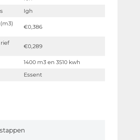
s
Igh
 (m3)
€0,386
rief
€0,289
1400 m3 en 3510 kwh
Essent
stappen