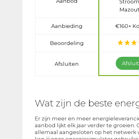
Aanbod
Stroom
Mazout
Aanbieding
€160+ Ko
Beoordeling
Afslui
Afsluiten
Wat zijn de beste ener
Er zijn meer en meer energieleverancier
aanbod lijkt elk jaar verder te groeien
allemaal aangesloten op het netwerk van
kan jij onze energiesimulator gebrui