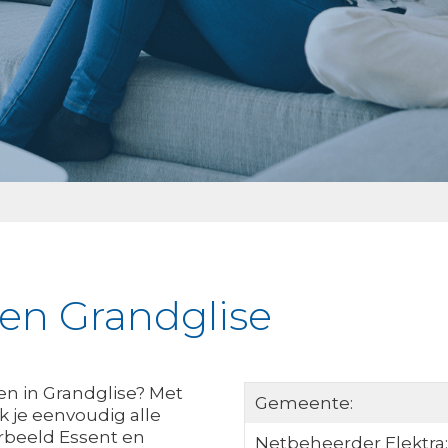
ken Grandglise
ken in Grandglise? Met
Gemeente:
 je eenvoudig alle
orbeeld Essent en
Netbeheerder Elektra: