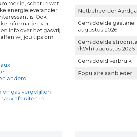
ummer in, schat in wat
lke energieleverancier
Netbeheerder Aardga
nteressant is. Ook
Gemiddelde gastarief
jke informatie over
augustus 2026
en info over het gasvrij
ffen wij jou tips om
Gemiddelde stroomta
(kWh) augustus 2026
Gemiddeld verbruik:
haux
o?
Populaire aanbieder
een andere
 en gas vergelijken
haux afsluiten in