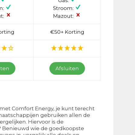
Gas:
m:
Stroom:
t:
Mazout:
orting
€50+ Korting
iten
Afsluiten
 met Comfort Energy, je kunt terecht
 maatschappijen gebruiken allen de
rgelijken. Hiervoor is de
jn? Benieuwd wie de goedkoopste
ns in, vergelijk alle deals en