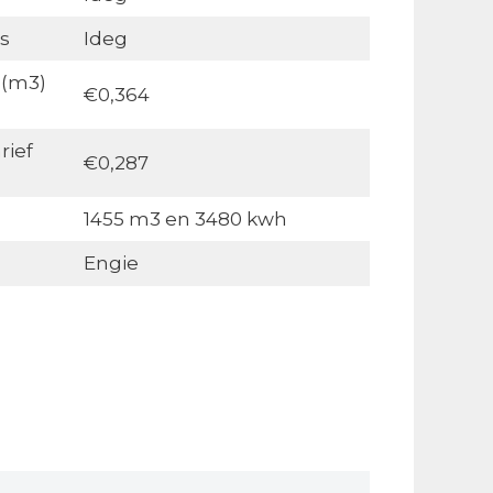
s
Ideg
 (m3)
€0,364
rief
€0,287
1455 m3 en 3480 kwh
Engie