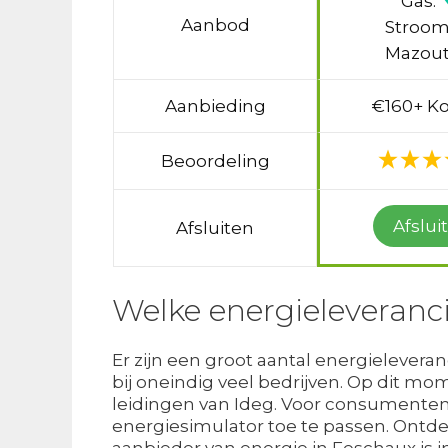
Gas:
Aanbod
Stroom
Mazout
Aanbieding
€160+ Ko
Beoordeling
Afslui
Afsluiten
Welke energieleveranci
Er zijn een groot aantal energielever
bij oneindig veel bedrijven. Op dit m
leidingen van Ideg. Voor consumenten k
energiesimulator toe te passen. Ontd
aanbieder van energie in Feschaux is 