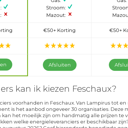
Gas:
Gas:
:
Stroom:
Stroo
:
Mazout:
Mazou
rting
€50+ Korting
€50+ K
ten
Afsluiten
Afslu
ers kan ik kiezen Feschaux?
anciers voorhanden in Feschaux. Van Lampirus tot en
oment is het aanbod ongeveer 30 organisaties. Deze
an het moeilijk zijn om handmatig alle prijzen te ve
ekken welke energieleveranciers er beschikbaar zi
in augustus 2026? Geef hieronderde benodigde gegeve