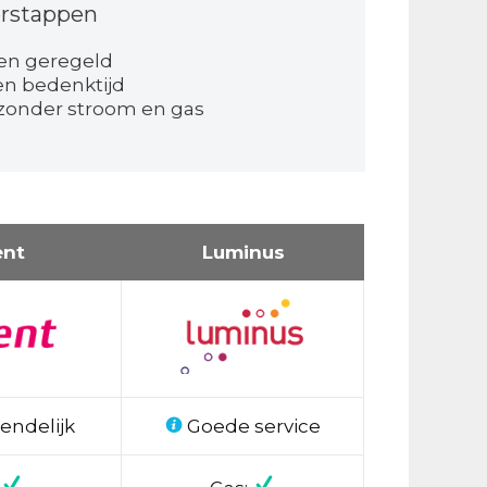
rstappen
en geregeld
en bedenktijd
 zonder stroom en gas
ent
Luminus
endelijk
Goede service