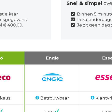
Snel & simpel
ove
st elkaar
Binnen 5 minut
onsgegevens
14 kalenderdag
l € 480,00.
Je zit geen dag
co
Engie
Ess
 keus
Betrouwbaar
Klantvri