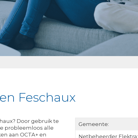
ken Feschaux
chaux? Door gebruik te
Gemeente:
je probleemloos alle
nken aan OCTA+ en
Netbeheerder Elektra: