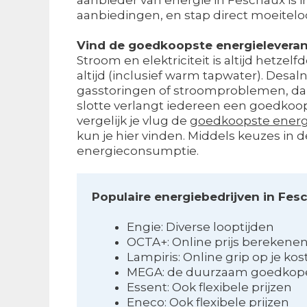
aanbiedingen, en stap direct moeitelo
Vind de goedkoopste energieleveran
Stroom en elektriciteit is altijd hetzel
altijd (inclusief warm tapwater). Desal
gasstoringen of stroomproblemen, dan i
slotte verlangt iedereen een goedkoop 
vergelijk je vlug de
goedkoopste energi
kun je hier vinden. Middels keuzes in 
energieconsumptie.
Populaire energiebedrijven in Fes
Engie: Diverse looptijden
OCTA+: Online prijs berekene
Lampiris: Online grip op je ko
MEGA: de duurzaam goedkoper
Essent: Ook flexibele prijzen
Eneco: Ook flexibele prijzen