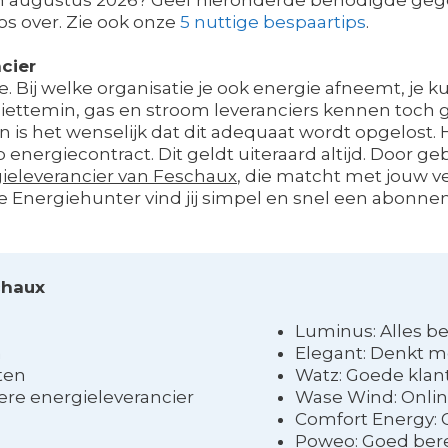
os over. Zie ook onze
5 nuttige bespaartips
.
cier
fde. Bij welke organisatie je ook energie afneemt, je 
niettemin, gas en stroom leveranciers kennen toch gr
s het wenselijk dat dit adequaat wordt opgelost. Het
energiecontract. Dit geldt uiteraard altijd. Door g
eleverancier van Feschaux
, die matcht met jouw v
de Energiehunter vind jij simpel en snel een abonn
chaux
Luminus: Alles b
n
Elegant: Denkt m
sten
Watz: Goede klan
e energieleverancier
Wase Wind: Onli
Comfort Energy: 
Poweo: Goed bere