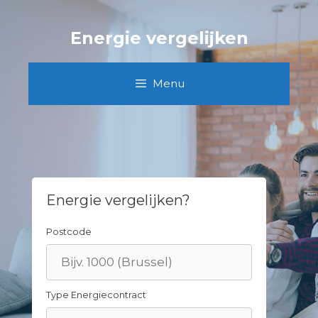
Skip
to
Energie vergelijken
content
Menu
Energie vergelijken?
Postcode
Type Energiecontract