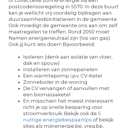
of collectieve zonne-energie via een
postcoderoosregeling in 5570. In deze buurt
kan je wellicht vrij voordelig bijdragen aan
duurzaamheidsinitiatieven in de gemeente.
Ook moedigt de gemeente ons aan om zelf
maatregelen te treffen. Rond 2050 moet
Namen energieneutraal zijn (los van gas).
Ook jij kunt iets doen! Bijvoorbeeld:
Isoleren (denk aan isolatie van vloer,
dak en spouw)
Installeren van zonnepanelen
Een warmtepomp i.p.v. CV-Ketel
Zonneboiler in de woning
De CV vervangen of aanvullen met
een biomassaketel
En misschien het meest interessant:
richt je op snelle besparing voor
stroomverbruik. Bekijk ook de
5
nuttige energiebespaartips
of bekijk
sites als mijnenergie.be, vreg.be,