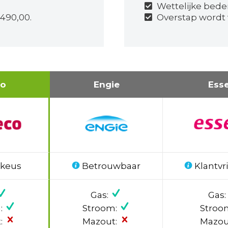
Wettelijke bede
490,00.
Overstap wordt 
co
Engie
Ess
 keus
Betrouwbaar
Klantvri
Gas:
Gas:
:
Stroom:
Stroo
:
Mazout:
Mazou