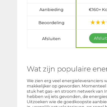
Aanbieding
€160+ Ko
Beoordeling
Afslui
Afsluiten
Wat zijn populaire ene
We zien erg veel energieleveranciers wa
makkelijker op geworden. Momenteel ka
stuk het gas- en stroom netwerk van Int
hebben wij iets gevonden, de energie
Uitzoeken wie de goedkoopste aanbied
in, vergelijk actuele tarieven, en rege