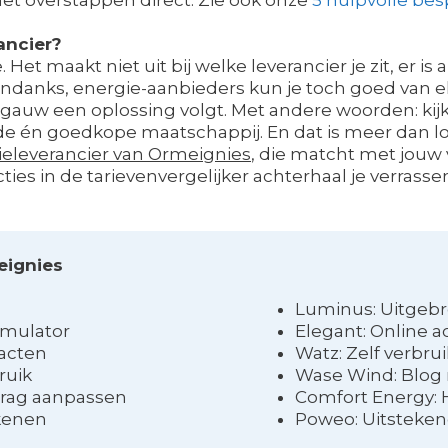
ancier?
 Het maakt niet uit bij welke leverancier je zit, er i
anks, energie-aanbieders kun je toch goed van el
r gauw een oplossing volgt. Met andere woorden: kijk 
én goedkope maatschappij. En dat is meer dan logis
eleverancier van Ormeignies
, die matcht met jouw 
ies in de tarievenvergelijker achterhaal je verras
eignies
Luminus: Uitgeb
imulator
Elegant: Online 
racten
Watz: Zelf verbru
ruik
Wase Wind: Blog 
drag aanpassen
Comfort Energy: 
ekenen
Poweo: Uitsteken