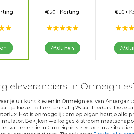
rting
€50+ Korting
€50+ K
ten
Afsluiten
Afslu
rgieleveranciers in Ormeignies
ar je uit kunt kiezen in Ormeignies. Van Antargaz to
n je kiezen uit om en nabij 25 aanbieders. Deze en
erlux. Het is onmogelijk om op eigen houtje alle prij
simulator. Bekijken welke gas & stroom maatschapp
er van energie in Ormeignies is voor jouw situatie
l het overstappen direct. Zie ook onze
5 hulpvolle bes