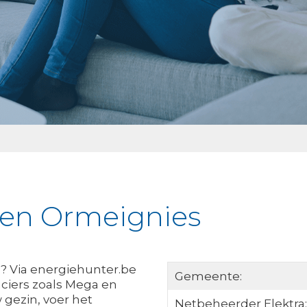
ken Ormeignies
s? Via energiehunter.be
Gemeente:
nciers zoals Mega en
 gezin, voer het
Netbeheerder Elektra: