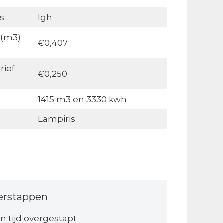
s
Igh
 (m3)
€0,407
rief
€0,250
1415 m3 en 3330 kwh
Lampiris
erstappen
 tijd overgestapt