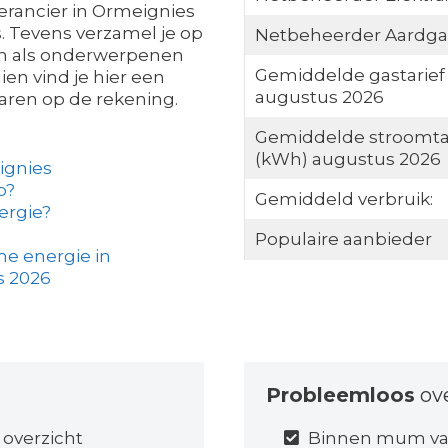
verancier in Ormeignies
s. Tevens verzamel je op
Netbeheerder Aardga
ken als onderwerpenen
Gemiddelde gastarief
ien vind je hier een
augustus 2026
paren op de rekening.
Gemiddelde stroomta
(kWh) augustus 2026
ignies
o?
Gemiddeld verbruik:
ergie?
Populaire aanbieder
e energie in
s 2026
Probleemloos
ov
 overzicht
Binnen mum van