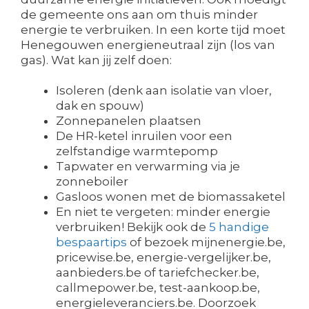
de gemeente ons aan om thuis minder
energie te verbruiken. In een korte tijd moet
Henegouwen energieneutraal zijn (los van
gas). Wat kan jij zelf doen:
Isoleren (denk aan isolatie van vloer,
dak en spouw)
Zonnepanelen plaatsen
De HR-ketel inruilen voor een
zelfstandige warmtepomp
Tapwater en verwarming via je
zonneboiler
Gasloos wonen met de biomassaketel
En niet te vergeten: minder energie
verbruiken! Bekijk ook de
5 handige
bespaartips
of bezoek mijnenergie.be,
pricewise.be, energie-vergelijker.be,
aanbieders.be of tariefchecker.be,
callmepower.be, test-aankoop.be,
energieleveranciers.be. Doorzoek