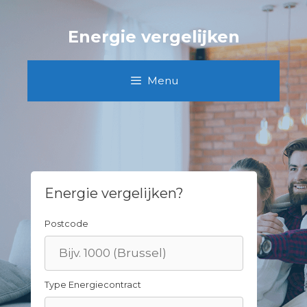
Skip
to
Energie vergelijken
content
Menu
Energie vergelijken?
Postcode
Type Energiecontract