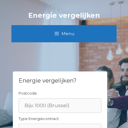
Skip
to
Energie vergelijken
content
Menu
Energie vergelijken?
Postcode
Type Energiecontract