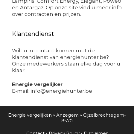
Lampiris, Comfort Energy, Elegant, Poweo
en Antargaz. Op onze site vind u meer info
over contracten en prijzen.
Klantendienst
Wilt u in contact komen met de
klantendienst van energiehunter.be?
Onze medewerkers staan elke dag voor u
klaar.
Energie vergelijker
E-mail: info@energiehunter.be
Energie vergelijken
»
Anzegem
»
Gijzelbrechtegem-
8570
Contact
-
Privacy Policy
-
Disclaimer