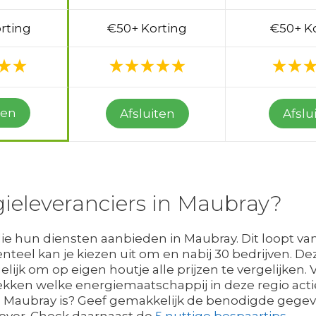
rting
€50+ Korting
€50+ K
ten
Afsluiten
Afslu
gieleveranciers in Maubray?
 die hun diensten aanbieden in Maubray. Dit loopt v
menteel kan je kiezen uit om en nabij 30 bedrijven. D
elijk om op eigen houtje alle prijzen te vergelijken.
ken welke energiemaatschappij in deze regio actie
 Maubray is? Geef gemakkelijk de benodigde gegeve
 over. Check daarnaast de
5 nuttige bespaartips
.