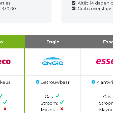
rtjes
Altijd 14 dagen 
 330,00.
Gratis overstaps
co
Engie
Ess
 keus
Betrouwbaar
Klantvri
Gas:
Gas:
:
Stroom:
Stroo
:
Mazout:
Mazou