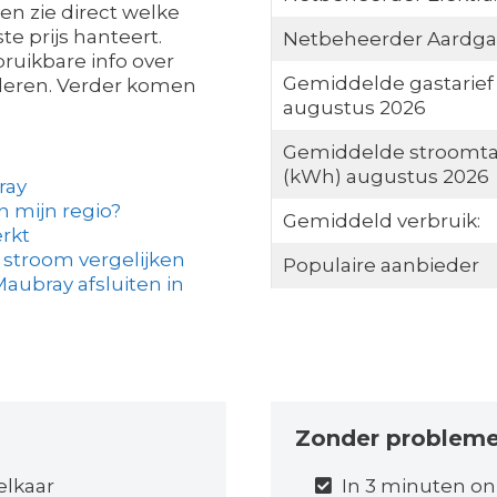
en zie direct welke
e prijs hanteert.
Netbeheerder Aardga
ruikbare info over
Gemiddelde gastarief
lderen. Verder komen
augustus 2026
Gemiddelde stroomta
(kWh) augustus 2026
ray
in mijn regio?
Gemiddeld verbruik:
rkt
 stroom vergelijken
Populaire aanbieder
aubray afsluiten in
Zonder problem
elkaar
In 3 minuten on