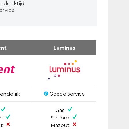
bedenktijd
ervice
ent
Luminus
endelijk
Goede service
Gas:
m:
Stroom:
t:
Mazout: