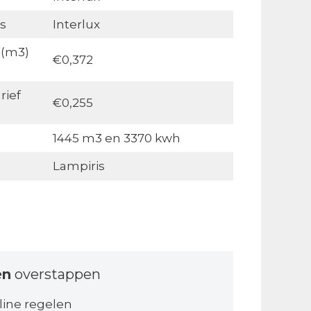
s
Interlux
 (m3)
€0,372
rief
€0,255
1445 m3 en 3370 kwh
Lampiris
en
overstappen
line regelen