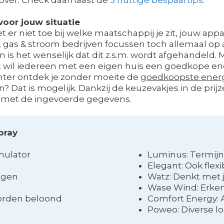
oor jouw situatie
 er niet toe bij welke maatschappij je zit, jouw appa
 gas & stroom bedrijven focussen toch allemaal op 
is het wenselijk dat dit z.s.m. wordt afgehandeld. 
omt wil iedereen met een eigen huis een goedkope en
nter ontdek je zonder moeite de
goedkoopste energ
en? Dat is mogelijk. Dankzij de keuzevakjes in de pri
s met de ingevoerde gegevens.
bray
mulator
Luminus: Termijn
Elegant: Ook flexi
ingen
Watz: Denkt met 
Wase Wind: Erke
worden beloond
Comfort Energy: A
Poweo: Diverse lo