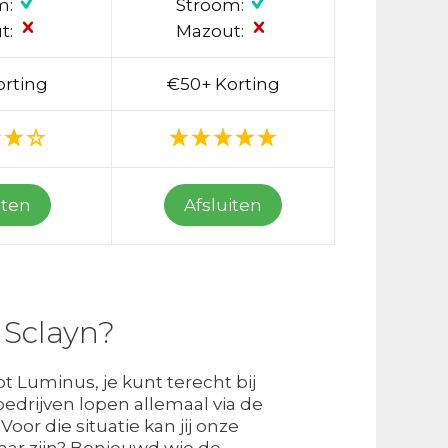
m:
Stroom:
t:
Mazout:
orting
€50+ Korting
iten
Afsluiten
 Sclayn?
ot Luminus, je kunt terecht bij
edrijven lopen allemaal via de
Voor die situatie kan jij onze
ar zijn? Benieuwd wie de