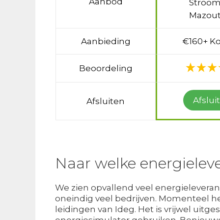
Aanbod
Stroom
Mazout
Aanbieding
€160+ Ko
Beoordeling
Afslui
Afsluiten
Naar welke energieleve
We zien opvallend veel energieleveranci
oneindig veel bedrijven. Momenteel heb
leidingen van Ideg. Het is vrijwel uitges
energiesimulator gebruiken. Benieuwd