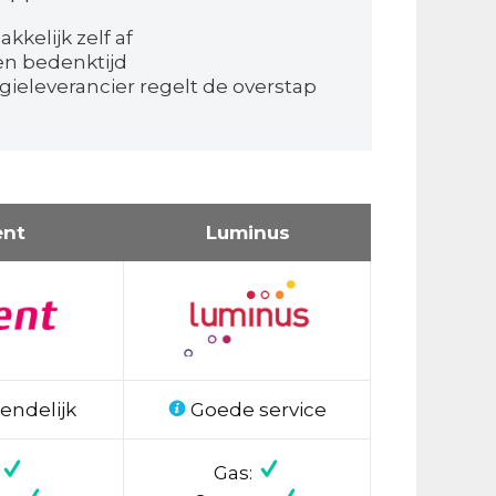
kkelijk zelf af
en bedenktijd
ieleverancier regelt de overstap
ent
Luminus
endelijk
Goede service
Gas: