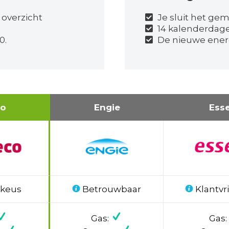
 overzicht
Je sluit het gema
14 kalenderdag
0.
De nieuwe energ
co
Engie
Ess
 keus
Betrouwbaar
Klantvri
Gas:
Gas: