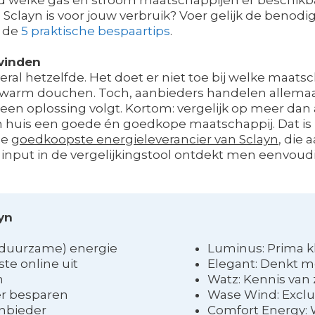
clayn is voor jouw verbruik? Voer gelijk de benodigd
t de
5 praktische bespaartips
.
vinden
overal hetzelfde. Het doet er niet toe bij welke maatsch
r warm douchen. Toch, aanbieders handelen allemaa
 een oplossing volgt. Kortom: vergelijk op meer dan al
en huis een goede én goedkope maatschappij. Dat i
de
goedkoopste energieleverancier van Sclayn
, die 
uw input in de vergelijkingstool ontdekt men eenvou
yn
 (duurzame) energie
Luminus: Prima k
te online uit
Elegant: Denkt m
n
Watz: Kennis van
er besparen
Wase Wind: Exclu
anbieder
Comfort Energy: 