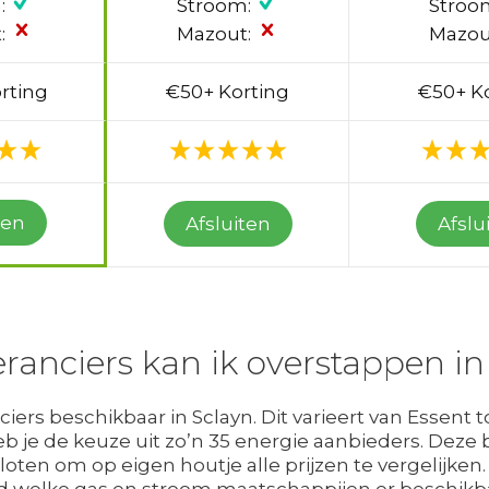
:
Stroom:
Stroo
:
Mazout:
Mazou
rting
€50+ Korting
€50+ K
ten
Afsluiten
Afslu
ranciers kan ik overstappen in
ers beschikbaar in Sclayn. Dit varieert van Essent t
 je de keuze uit zo’n 35 energie aanbieders. Deze b
loten om op eigen houtje alle prijzen te vergelijken. 
 welke gas en stroom maatschappijen er beschikba