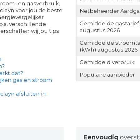
troom- en gasverbruik,
Sclayn voor jou de beste
Netbeheerder Aardga
energievergelijker
Gemiddelde gastarief
o.a. verschillende
augustus 2026
rschaffen wij jou tips
Gemiddelde stroomta
(kWh) augustus 2026
n
Gemiddeld verbruik:
o?
erkt dat?
Populaire aanbieder
ijken gas en stroom
clayn afsluiten in
Eenvoudig
overs