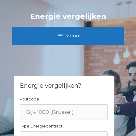
Skip
to
Energie vergelijken
content
Menu
Energie vergelijken?
Postcode
Type Energiecontract