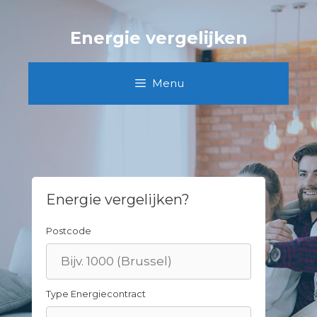
Skip
to
Energie vergelijken
content
Menu
Energie vergelijken?
Postcode
Type Energiecontract