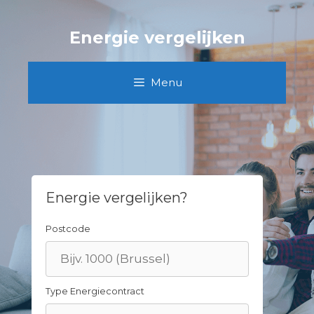
Skip
to
Energie vergelijken
content
Menu
Energie vergelijken?
Postcode
Type Energiecontract